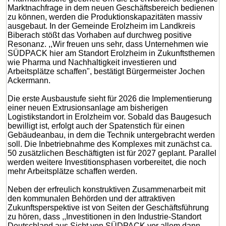
Marktnachfrage in dem neuen Geschäftsbereich bedienen
zu können, werden die Produktionskapazitäten massiv
ausgebaut. In der Gemeinde Erolzheim im Landkreis
Biberach stößt das Vorhaben auf durchweg positive
Resonanz. ,,Wir freuen uns sehr, dass Unternehmen wie
SÜDPACK hier am Standort Erolzheim in Zukunftsthemen
wie Pharma und Nachhaltigkeit investieren und
Arbeitsplätze schaffen", bestätigt Bürgermeister Jochen
Ackermann.
Die erste Ausbaustufe sieht für 2026 die Implementierung
einer neuen Extrusionsanlage am bisherigen
Logistikstandort in Erolzheim vor. Sobald das Baugesuch
bewilligt ist, erfolgt auch der Spatenstich für einen
Gebäudeanbau, in dem die Technik untergebracht werden
soll. Die Inbetriebnahme des Komplexes mit zunächst ca.
50 zusätzlichen Beschäftigten ist für 2027 geplant. Parallel
werden weitere Investitionsphasen vorbereitet, die noch
mehr Arbeitsplätze schaffen werden.
Neben der erfreulich konstruktiven Zusammenarbeit mit
den kommunalen Behörden und der attraktiven
Zukunftsperspektive ist von Seiten der Geschäftsführung
zu hören, dass ,,Investitionen in den Industrie-Standort
Deutschland aus Sicht von SÜDPACK vor allem dann