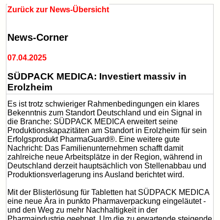
Zurück zur News-Übersicht
News-Corner
07.04.2025
SÜDPACK MEDICA: Investiert massiv in
Erolzheim
Es ist trotz schwieriger Rahmenbedingungen ein klares
Bekenntnis zum Standort Deutschland und ein Signal in
die Branche: SÜDPACK MEDICA erweitert seine
Produktionskapazitäten am Standort in Erolzheim für sein
Erfolgsprodukt PharmaGuard®. Eine weitere gute
Nachricht: Das Familienunternehmen schafft damit
zahlreiche neue Arbeitsplätze in der Region, während in
Deutschland derzeit hauptsächlich von Stellenabbau und
Produktionsverlagerung ins Ausland berichtet wird.
Mit der Blisterlösung für Tabletten hat SÜDPACK MEDICA
eine neue Ära in punkto Pharmaverpackung eingeläutet -
und den Weg zu mehr Nachhaltigkeit in der
Pharmaindustrie geebnet. Um die zu erwartende steigende