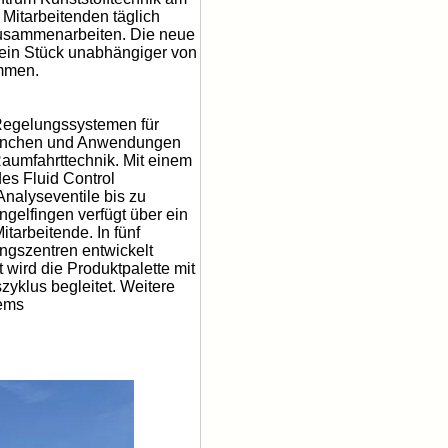
Mitarbeitenden täglich
 zusammenarbeiten. Die neue
 ein Stück unabhängiger von
ammen.
d Regelungssystemen für
Branchen und Anwendungen
Raumfahrttechnik. Mit einem
des Fluid Control
nalyseventile bis zu
elfingen verfügt über ein
tarbeitende. In fünf
ngszentren entwickelt
wird die Produktpalette mit
yklus begleitet. Weitere
tems