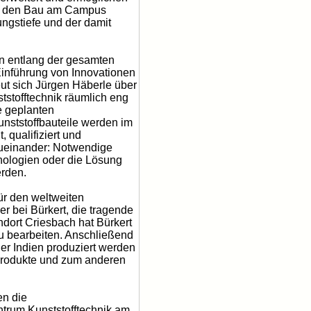
 in den Bau am Campus
ungstiefe und der damit
n entlang der gesamten
 Einführung von Innovationen
eut sich Jürgen Häberle über
stofftechnik räumlich eng
e geplanten
unststoffbauteile werden im
qualifiziert und
zueinander: Notwendige
nologien oder die Lösung
rden.
ür den weltweiten
er bei Bürkert, die tragende
dort Criesbach hat Bürkert
zu bearbeiten. Anschließend
er Indien produziert werden
 Produkte und zum anderen
en die
ntrum Kunststofftechnik am