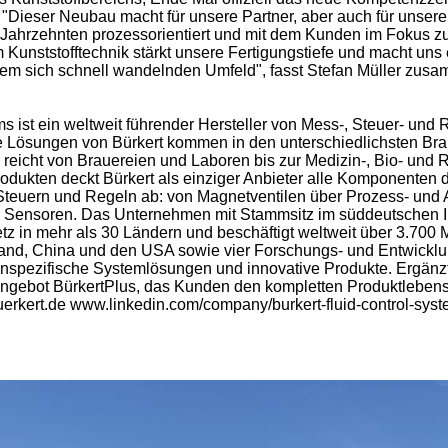
Dieser Neubau macht für unsere Partner, aber auch für unsere 
eit Jahrzehnten prozessorientiert und mit dem Kunden im Fokus
unststofftechnik stärkt unsere Fertigungstiefe und macht uns
inem sich schnell wandelnden Umfeld", fasst Stefan Müller zus
ms ist ein weltweit führender Hersteller von Mess-, Steuer- un
ie Lösungen von Bürkert kommen in den unterschiedlichsten 
reicht von Brauereien und Laboren bis zur Medizin-, Bio- und 
rodukten deckt Bürkert als einziger Anbieter alle Komponenten 
teuern und Regeln ab: von Magnetventilen über Prozess- und A
Sensoren. Das Unternehmen mit Stammsitz im süddeutschen Ing
tz in mehr als 30 Ländern und beschäftigt weltweit über 3.700 Mi
nd, China und den USA sowie vier Forschungs- und Entwicklu
enspezifische Systemlösungen und innovative Produkte. Ergänzt 
ebot BürkertPlus, das Kunden den kompletten Produktlebensz
uerkert.de www.linkedin.com/company/burkert-fluid-control-sys