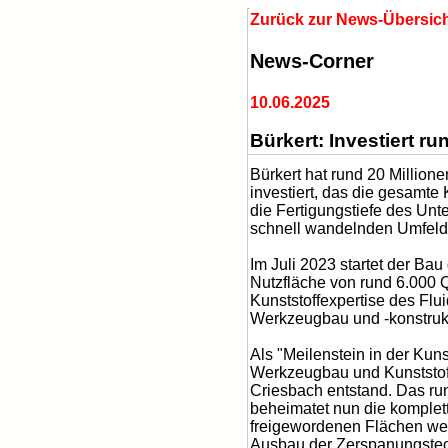
Zurück zur News-Übersic
News-Corner
10.06.2025
Bürkert: Investiert 
Bürkert hat rund 20 Millio
investiert, das die gesamte
die Fertigungstiefe des Un
schnell wandelnden Umfeld
Im Juli 2023 startet der B
Nutzfläche von rund 6.000 
Kunststoffexpertise des Flu
Werkzeugbau und -konstrukt
Als "Meilenstein in der Kuns
Werkzeugbau und Kunststoff
Criesbach entstand. Das ru
beheimatet nun die komple
freigewordenen Flächen wer
Ausbau der Zerspanungstech