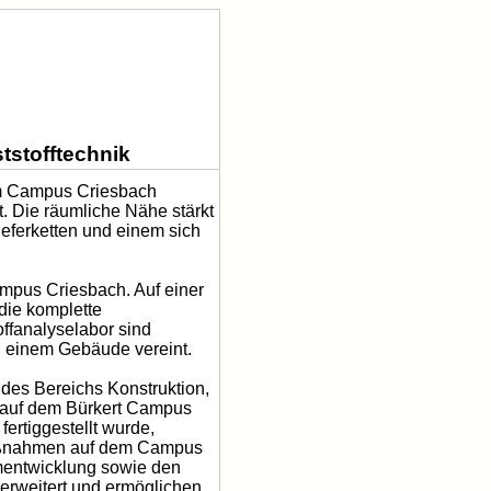
tstofftechnik
 am Campus Criesbach
t. Die räumliche Nähe stärkt
eferketten und einem sich
ampus Criesbach. Auf einer
die komplette
offanalyselabor sind
n einem Gebäude vereint.
r des Bereichs Konstruktion,
s auf dem Bürkert Campus
rtiggestellt wurde,
maßnahmen auf dem Campus
mentwicklung sowie den
erweitert und ermöglichen