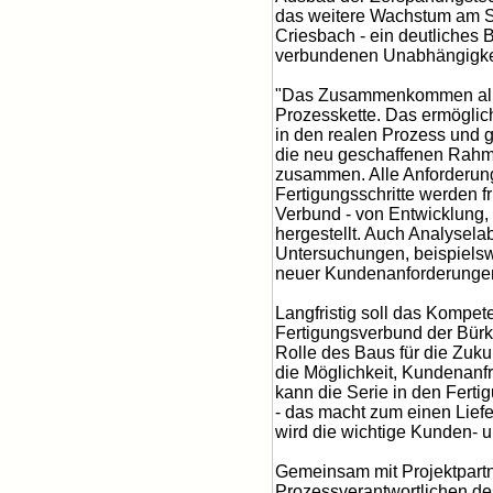
das weitere Wachstum am St
Criesbach - ein deutliches 
verbundenen Unabhängigke
"Das Zusammenkommen aller
Prozesskette. Das ermöglicht
in den realen Prozess und g
die neu geschaffenen Rahme
zusammen. Alle Anforderung
Fertigungsschritte werden f
Verbund - von Entwicklung,
hergestellt. Auch Analysel
Untersuchungen, beispielsw
neuer Kundenanforderungen 
Langfristig soll das Kompet
Fertigungsverbund der Bürker
Rolle des Baus für die Zuk
die Möglichkeit, Kundenanfr
kann die Serie in den Ferti
- das macht zum einen Liefe
wird die wichtige Kunden- 
Gemeinsam mit Projektpartne
Prozessverantwortlichen de