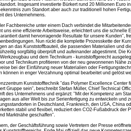
andort. Insgesamt investierte Bürkert rund 20 Millionen Euro
Bekenntnis zum Standort aber auch zur traditionell hohen Fertig
it des Unternehmens.
 Fachbereiche unter einem Dach verbindet die Mitarbeitende
 uns eine effiziente Arbeitsweise, erleichtert uns die schnelle
arantiert damit hervorragende Resultate für unsere Kunden", fr
nbedingungen. Nun rückt die komplette Prozesskette der Kunst
en an das Kunststoffbauteil, die passenden Materialien und di
rühzeitig sorgfältig überprüft und aufeinander abgestimmt. Die K
 Werkzeugbau und dem Technikum - kunststoffgerecht ausgelegt, 
abor und Technikum profitieren von der neu gewonnenen Nähe 
eise bei der Einführung neuer Materialien oder Fertigungstech
können in enger Verzahnung optimal bearbeitet und gelöst we
enzzentrum Kunststofftechnik "das Polymer Excellence Center f
t Gruppe sein", beschreibt Stefan Müller, Chief Technical Offic
unft des Unternehmens und ergänzt: "Mit der Kompetenz am Stan
agen aus aller Welt bis zur Serienfertigung zu entwickeln und 
gungsstandorten in Deutschland, Frankreich, den USA, China od
rketten stabil und flexibel, reduziert den CO2-Fußabdruck der
und Marktnähe geschaffen".
rn, der Geschäftsführung sowie Vertretern der Presse eröffnet
s Kunststoffbereichs, Ende Mai offiziell das neue Kompetenzze