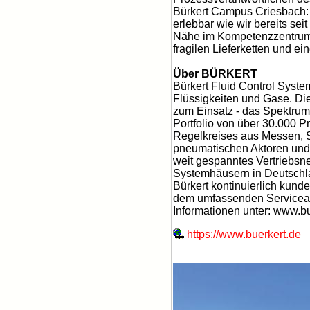
Bürkert Campus Criesbach: "
erlebbar wie wir bereits s
Nähe im Kompetenzzentrum K
fragilen Lieferketten und e
Über BÜRKERT
Bürkert Fluid Control Syste
Flüssigkeiten und Gase. D
zum Einsatz - das Spektrum 
Portfolio von über 30.000 P
Regelkreises aus Messen, S
pneumatischen Aktoren und 
weit gespanntes Vertriebsne
Systemhäusern in Deutschla
Bürkert kontinuierlich kund
dem umfassenden Serviceang
Informationen unter: www.b
https://www.buerkert.de