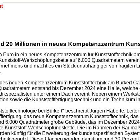
ht
rund 20 Millionen in neues Kompetenzzentrum Kuns
nen Euro in ein neues Kompetenzzentrum für Kunststofftechnik
 Kunststoff-Wertschöpfungskette auf 6.000 Quadratmetern verein
ternehmens und macht es ein Stück unabhängiger von fragilen Li
.
au des neuen Kompetenzzentrum Kunststofftechnik am Bürkert C
Quadratmetern entstand bis Dezember 2024 eine Halle, welche 
idikspezialisten unter einem Dach vereint: Neben einem Werkst
ion sowie die Kunststofffertigungstechnik und ein Technikum i
tstofftechnologie bei Bürkert" beschreibt Jürgen Häberle, Leite
fertigung, das neue Kompetenzzentrum Kunststofftechnik, da
nd 6.000 Quadratmeter große Gebäude, das im Dezember 2024 fe
tte Kunststoff-Wertschöpfungskette. Die im Rahmen der Bau
den künftig für die Erweiterung der kundenspezifischen Syste
nik genutzt. Diese Flächen werden damit um rund 30 Prozent 