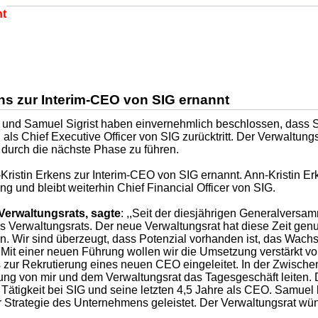
ht
ens zur Interim-CEO von SIG ernannt
 und Samuel Sigrist haben einvernehmlich beschlossen, dass Sa
 als Chief Executive Officer von SIG zurücktritt. Der Verwaltung
urch die nächste Phase zu führen.
Kristin Erkens zur Interim-CEO von SIG ernannt. Ann-Kristin E
ung und bleibt weiterhin Chief Financial Officer von SIG.
 Verwaltungsrats, sagte
: ,,Seit der diesjährigen Generalversam
erwaltungsrats. Der neue Verwaltungsrat hat diese Zeit genut
. Wir sind überzeugt, dass Potenzial vorhanden ist, das Wac
 Mit einer neuen Führung wollen wir die Umsetzung verstärkt vo
zur Rekrutierung eines neuen CEO eingeleitet. In der Zwischen
zung von mir und dem Verwaltungsrat das Tagesgeschäft leiten. 
Tätigkeit bei SIG und seine letzten 4,5 Jahre als CEO. Samuel h
Strategie des Unternehmens geleistet. Der Verwaltungsrat wüns