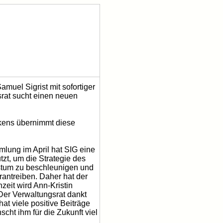
muel Sigrist mit sofortiger
srat sucht einen neuen
rkens übernimmt diese
mlung im April hat SIG eine
zt, um die Strategie des
hstum zu beschleunigen und
rantreiben. Daher hat der
zeit wird Ann-Kristin
Der Verwaltungsrat dankt
at viele positive Beiträge
cht ihm für die Zukunft viel