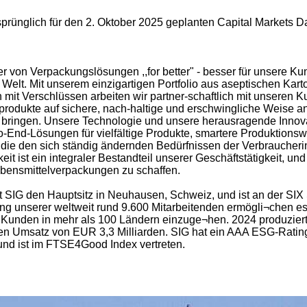
sprünglich für den 2. Oktober 2025 geplanten Capital Markets D
ter von Verpackungslösungen ,,for better" - besser für unsere K
 Welt. Mit unserem einzigartigen Portfolio aus aseptischen Ka
mit Verschlüssen arbeiten wir partner-schaftlich mit unsere
produkte auf sichere, nach-haltige und erschwingliche Weise 
zu bringen. Unsere Technologie und unsere herausragende Innov
-End-Lösungen für vielfältige Produkte, smartere Produktionsw
die den sich ständig ändernden Bedürfnissen der Verbraucher
it ist ein integraler Bestandteil unserer Geschäftstätigkeit, un
ebensmittelverpackungen zu schaffen.
t SIG den Hauptsitz in Neuhausen, Schweiz, und ist an der SIX
 unserer weltweit rund 9.600 Mitarbeitenden ermögli¬chen es u
r Kunden in mehr als 100 Ländern einzuge¬hen. 2024 produziert
en Umsatz von EUR 3,3 Milliarden. SIG hat ein AAA ESG-Rating
nd ist im FTSE4Good Index vertreten.