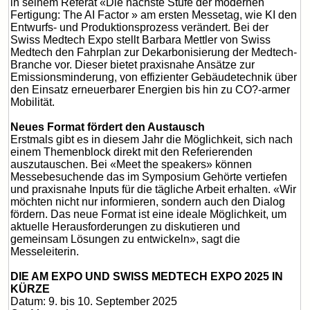
in seinem Referat «Die nächste Stufe der modernen
Fertigung: The AI Factor » am ersten Messetag, wie KI den
Entwurfs- und Produktionsprozess verändert. Bei der
Swiss Medtech Expo stellt Barbara Mettler von Swiss
Medtech den Fahrplan zur Dekarbonisierung der Medtech-
Branche vor. Dieser bietet praxisnahe Ansätze zur
Emissionsminderung, von effizienter Gebäudetechnik über
den Einsatz erneuerbarer Energien bis hin zu CO?-armer
Mobilität.
Neues Format fördert den Austausch
Erstmals gibt es in diesem Jahr die Möglichkeit, sich nach
einem Themenblock direkt mit den Referierenden
auszutauschen. Bei «Meet the speakers» können
Messebesuchende das im Symposium Gehörte vertiefen
und praxisnahe Inputs für die tägliche Arbeit erhalten. «Wir
möchten nicht nur informieren, sondern auch den Dialog
fördern. Das neue Format ist eine ideale Möglichkeit, um
aktuelle Herausforderungen zu diskutieren und
gemeinsam Lösungen zu entwickeln», sagt die
Messeleiterin.
DIE AM EXPO UND SWISS MEDTECH EXPO 2025 IN
KÜRZE
Datum: 9. bis 10. September 2025