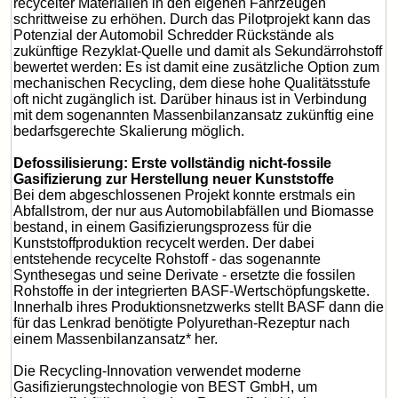
recycelter Materialien in den eigenen Fahrzeugen
schrittweise zu erhöhen. Durch das Pilotprojekt kann das
Potenzial der Automobil Schredder Rückstände als
zukünftige Rezyklat-Quelle und damit als Sekundärrohstoff
bewertet werden: Es ist damit eine zusätzliche Option zum
mechanischen Recycling, dem diese hohe Qualitätsstufe
oft nicht zugänglich ist. Darüber hinaus ist in Verbindung
mit dem sogenannten Massenbilanzansatz zukünftig eine
bedarfsgerechte Skalierung möglich.
Defossilisierung: Erste vollständig nicht-fossile
Gasifizierung zur Herstellung neuer Kunststoffe
Bei dem abgeschlossenen Projekt konnte erstmals ein
Abfallstrom, der nur aus Automobilabfällen und Biomasse
bestand, in einem Gasifizierungsprozess für die
Kunststoffproduktion recycelt werden. Der dabei
entstehende recycelte Rohstoff - das sogenannte
Synthesegas und seine Derivate - ersetzte die fossilen
Rohstoffe in der integrierten BASF-Wertschöpfungskette.
Innerhalb ihres Produktionsnetzwerks stellt BASF dann die
für das Lenkrad benötigte Polyurethan-Rezeptur nach
einem Massenbilanzansatz* her.
Die Recycling-Innovation verwendet moderne
Gasifizierungstechnologie von BEST GmbH, um