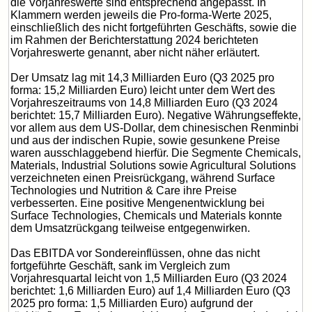
die Vorjahreswerte sind entsprechend angepasst. In
Klammern werden jeweils die Pro-forma-Werte 2025,
einschließlich des nicht fortgeführten Geschäfts, sowie die
im Rahmen der Berichterstattung 2024 berichteten
Vorjahreswerte genannt, aber nicht näher erläutert.
Der Umsatz lag mit 14,3 Milliarden Euro (Q3 2025 pro
forma: 15,2 Milliarden Euro) leicht unter dem Wert des
Vorjahreszeitraums von 14,8 Milliarden Euro (Q3 2024
berichtet: 15,7 Milliarden Euro). Negative Währungseffekte,
vor allem aus dem US-Dollar, dem chinesischen Renminbi
und aus der indischen Rupie, sowie gesunkene Preise
waren ausschlaggebend hierfür. Die Segmente Chemicals,
Materials, Industrial Solutions sowie Agricultural Solutions
verzeichneten einen Preisrückgang, während Surface
Technologies und Nutrition & Care ihre Preise
verbesserten. Eine positive Mengenentwicklung bei
Surface Technologies, Chemicals und Materials konnte
dem Umsatzrückgang teilweise entgegenwirken.
Das EBITDA vor Sondereinflüssen, ohne das nicht
fortgeführte Geschäft, sank im Vergleich zum
Vorjahresquartal leicht von 1,5 Milliarden Euro (Q3 2024
berichtet: 1,6 Milliarden Euro) auf 1,4 Milliarden Euro (Q3
2025 pro forma: 1,5 Milliarden Euro) aufgrund der