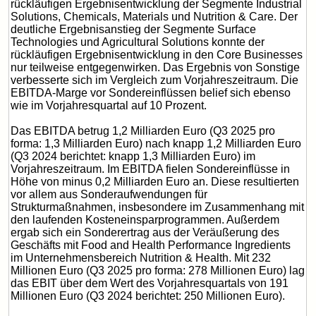
rückläufigen Ergebnisentwicklung der Segmente Industrial
Solutions, Chemicals, Materials und Nutrition & Care. Der
deutliche Ergebnisanstieg der Segmente Surface
Technologies und Agricultural Solutions konnte der
rückläufigen Ergebnisentwicklung in den Core Businesses
nur teilweise entgegenwirken. Das Ergebnis von Sonstige
verbesserte sich im Vergleich zum Vorjahreszeitraum. Die
EBITDA-Marge vor Sondereinflüssen belief sich ebenso
wie im Vorjahresquartal auf 10 Prozent.
Das EBITDA betrug 1,2 Milliarden Euro (Q3 2025 pro
forma: 1,3 Milliarden Euro) nach knapp 1,2 Milliarden Euro
(Q3 2024 berichtet: knapp 1,3 Milliarden Euro) im
Vorjahreszeitraum. Im EBITDA fielen Sondereinflüsse in
Höhe von minus 0,2 Milliarden Euro an. Diese resultierten
vor allem aus Sonderaufwendungen für
Strukturmaßnahmen, insbesondere im Zusammenhang mit
den laufenden Kosteneinsparprogrammen. Außerdem
ergab sich ein Sonderertrag aus der Veräußerung des
Geschäfts mit Food and Health Performance Ingredients
im Unternehmensbereich Nutrition & Health. Mit 232
Millionen Euro (Q3 2025 pro forma: 278 Millionen Euro) lag
das EBIT über dem Wert des Vorjahresquartals von 191
Millionen Euro (Q3 2024 berichtet: 250 Millionen Euro).