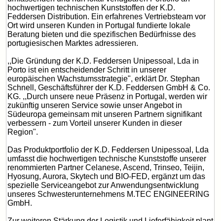
hochwertigen technischen Kunststoffen der K.D.
Feddersen Distribution. Ein erfahrenes Vertriebsteam vor
Ort wird unseren Kunden in Portugal fundierte lokale
Beratung bieten und die spezifischen Bedürfnisse des
portugiesischen Marktes adressieren.
,,Die Gründung der K.D. Feddersen Unipessoal, Lda in
Porto ist ein entscheidender Schritt in unserer
europäischen Wachstumsstrategie", erklärt Dr. Stephan
Schnell, Geschäftsführer der K.D. Feddersen GmbH & Co.
KG. ,,Durch unsere neue Präsenz in Portugal, werden wir
zukünftig unseren Service sowie unser Angebot in
Südeuropa gemeinsam mit unseren Partnern signifikant
verbessern - zum Vorteil unserer Kunden in dieser
Region".
Das Produktportfolio der K.D. Feddersen Unipessoal, Lda
umfasst die hochwertigen technische Kunststoffe unserer
renommierten Partner Celanese, Ascend, Trinseo, Teijin,
Hyosung, Aurora, Skytech und BIO-FED, ergänzt um das
spezielle Serviceangebot zur Anwendungsentwicklung
unseres Schwesterunternehmens M.TEC ENGINEERING
GmbH.
Zur weiteren Stärkung der Logistik und Lieferfähigkeit plant