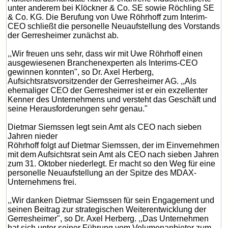
unter anderem bei Klöckner & Co. SE sowie Röchling SE
& Co. KG. Die Berufung von Uwe Röhrhoff zum Interim-
CEO schließt die personelle Neuaufstellung des Vorstands
der Gerresheimer zunächst ab.
,,Wir freuen uns sehr, dass wir mit Uwe Röhrhoff einen
ausgewiesenen Branchenexperten als Interims-CEO
gewinnen konnten", so Dr. Axel Herberg,
Aufsichtsratsvorsitzender der Gerresheimer AG. ,,Als
ehemaliger CEO der Gerresheimer ist er ein exzellenter
Kenner des Unternehmens und versteht das Geschäft und
seine Herausforderungen sehr genau."
Dietmar Siemssen legt sein Amt als CEO nach sieben
Jahren nieder
Röhrhoff folgt auf Dietmar Siemssen, der im Einvernehmen
mit dem Aufsichtsrat sein Amt als CEO nach sieben Jahren
zum 31. Oktober niederlegt. Er macht so den Weg für eine
personelle Neuaufstellung an der Spitze des MDAX-
Unternehmens frei.
,,Wir danken Dietmar Siemssen für sein Engagement und
seinen Beitrag zur strategischen Weiterentwicklung der
Gerresheimer", so Dr. Axel Herberg. ,,Das Unternehmen
hat sich unter seiner Führung vom Volumenanbieter zum