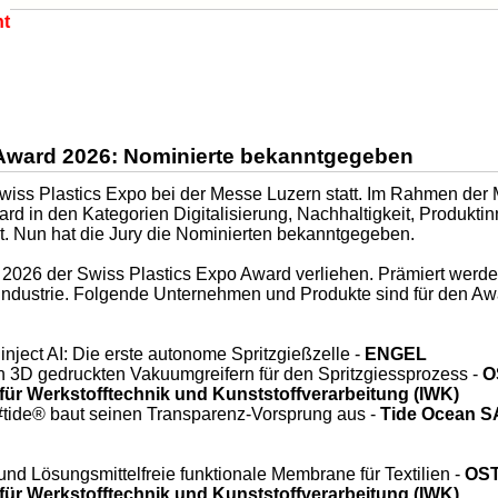
ht
 Award 2026: Nominierte bekanntgegeben
wiss Plastics Expo bei der Messe Luzern statt. Im Rahmen der 
rd in den Kategorien Digitalisierung, Nachhaltigkeit, Produkti
t. Nun hat die Jury die Nominierten bekanntgegeben.
rd 2026 der Swiss Plastics Expo Award verliehen. Prämiert wer
findustrie. Folgende Unternehmen und Produkte sind für den Aw
u inject AI: Die erste autonome Spritzgießzelle -
ENGEL
on 3D gedruckten Vakuumgreifern für den Spritzgiessprozess -
O
 für Werkstofftechnik und Kunststoffverarbeitung (IWK)
 #tide® baut seinen Transparenz-Vorsprung aus -
Tide Ocean S
d Lösungsmittelfreie funktionale Membrane für Textilien -
OST
 für Werkstofftechnik und Kunststoffverarbeitung (IWK)