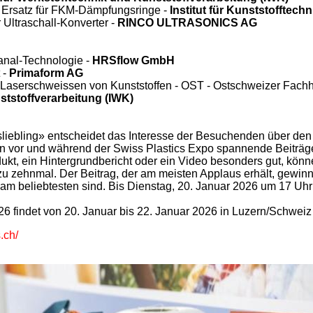
s Ersatz für FKM-Dämpfungsringe -
Institut für Kunststofftec
Ultraschall-Konverter -
RINCO ULTRASONICS AG
kanal-Technologie -
HRSflow GmbH
 -
Primaform AG
 Laserschweissen von Kunststoffen - OST - Ostschweizer Fach
ststoffverarbeitung (IWK)
liebling» entscheidet das Interesse der Besuchenden über den 
vor und während der Swiss Plastics Expo spannende Beiträge d
ukt, ein Hintergrundbericht oder ein Video besonders gut, könne
zu zehnmal. Der Beitrag, der am meisten Applaus erhält, gewinnt
m beliebtesten sind. Bis Dienstag, 20. Januar 2026 um 17 Uhr
6 findet von 20. Januar bis 22. Januar 2026 in Luzern/Schweiz s
.ch/