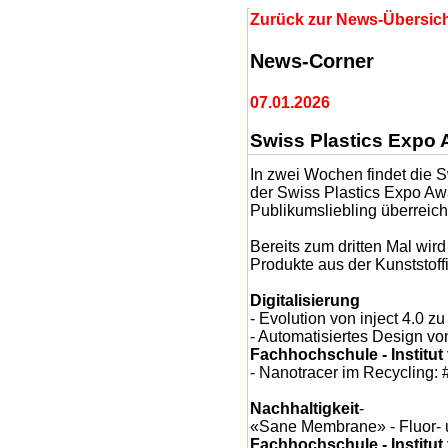
Zurück zur News-Übersic
News-Corner
07.01.2026
Swiss Plastics Expo
In zwei Wochen findet die S
der Swiss Plastics Expo Awa
Publikumsliebling überreich
Bereits zum dritten Mal wi
Produkte aus der Kunststof
Digitalisierung
- Evolution von inject 4.0 z
- Automatisiertes Design v
Fachhochschule - Institut
- Nanotracer im Recycling:
Nachhaltigkeit
-
«Sane Membrane» - Fluor- un
Fachhochschule - Institut