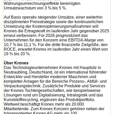
Währungsumrechnungseffekte bereinigten
Umsatzwachstum von 3 % bis 5 %.
Auf Basis operativ steigender Umsätze, einer weiterhin
disziplinierten Preisstrategie sowie der kontinuierlichen
Umsetzung der Kostenoptimierungsmaßnahmen will
Krones die Ertragskraft im laufenden Jahr gegenüber 2025
erneut verbessern. Für 2026 prognostiziert das
Unternehmen für den Konzern eine EBITDA-Marge von
10,7 % bis 11,1 %. Für die dritte finanzielle Zielgröße, den
ROCE, erwartet Krones im laufenden Jahr einen Wert von
19 % bis 20 %.
Über Krones
Das Technologieunternehmen Krones mit Hauptsitz in
Neutraubling, Deutschland, ist ein international führender
Entwickler und Hersteller moderner Maschinen und
kompletter Anlagen für die Bereiche Prozess-, Abfüll- und
Verpackungstechnik. Zusätzliche Produkte und Services
der Krones Tochtergesellschaften, wie beispielsweise
Lösungen rund um Digitalisierung, Intralogistik und das
Kunststoffrecycling, ergänzen das Produktportfolio.
Weltweit beschäftigt Krones mehr als 20.000
Mitarbeitende. Zum Krones Konzern gehören neben der
börsennotierten Krones AG mehr als 100