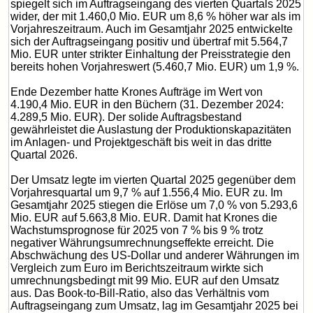
spiegelt sich im Auftragseingang des vierten Quartals 2025
wider, der mit 1.460,0 Mio. EUR um 8,6 % höher war als im
Vorjahreszeitraum. Auch im Gesamtjahr 2025 entwickelte
sich der Auftragseingang positiv und übertraf mit 5.564,7
Mio. EUR unter strikter Einhaltung der Preisstrategie den
bereits hohen Vorjahreswert (5.460,7 Mio. EUR) um 1,9 %.
Ende Dezember hatte Krones Aufträge im Wert von
4.190,4 Mio. EUR in den Büchern (31. Dezember 2024:
4.289,5 Mio. EUR). Der solide Auftragsbestand
gewährleistet die Auslastung der Produktionskapazitäten
im Anlagen- und Projektgeschäft bis weit in das dritte
Quartal 2026.
Der Umsatz legte im vierten Quartal 2025 gegenüber dem
Vorjahresquartal um 9,7 % auf 1.556,4 Mio. EUR zu. Im
Gesamtjahr 2025 stiegen die Erlöse um 7,0 % von 5.293,6
Mio. EUR auf 5.663,8 Mio. EUR. Damit hat Krones die
Wachstumsprognose für 2025 von 7 % bis 9 % trotz
negativer Währungsumrechnungseffekte erreicht. Die
Abschwächung des US-Dollar und anderer Währungen im
Vergleich zum Euro im Berichtszeitraum wirkte sich
umrechnungsbedingt mit 99 Mio. EUR auf den Umsatz
aus. Das Book-to-Bill-Ratio, also das Verhältnis vom
Auftragseingang zum Umsatz, lag im Gesamtjahr 2025 bei