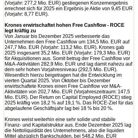
(Vorjahr: 277,2 Mio. EUR) gestiegenen Konzernergebnis
errechnet sich für 2025 ein Ergebnis je Aktie von 9,45 EUR
(Vorjahr: 8,77 EUR).
Krones erwirtschaftet hohen Free Cashflow - ROCE
legt kräftig zu
Von Januar bis Dezember 2025 verbesserte das
Unternehmen den Free Cashflow um 134,5 Mio. EUR auf
247,7 Mio. EUR (Vorjahr: 113,2 Mio. EUR). Krones gab
2025 insgesamt 35,2 Mio. EUR (Vorjahr: 179,3 Mio. EUR)
für Akquisitionen aus. Somit betrug der Free Cashflow vor
M&A-Aktivitäten 282,9 Mio. EUR und lag damit nahezu auf
dem sehr hohen Vorjahresniveau (292,5 Mio. EUR).
Wesentlich hierzu beigetragen hat die Entwicklung im
vierten Quartal 2025. Von Oktober bis Dezember
erwirtschaftete Krones einen Free Cashflow vor M&A-
Aktivitäten von 202,7 Mio. EUR (Vorjahreszeitraum: 147,5
Mio. EUR). Der Return on Capital Employed (ROCE) stieg
2025 kräftig von 18,2 % auf 19,1 %. Das ROCE-Ziel für das
abgelaufene Geschäftsjahr lag bei 18 % bis 20 %.
Krones weist weiterhin eine sehr solide und stabile
Finanz- und Kapitalstruktur aus. Ende Dezember 2025 lag
die Nettoliquidität des Unternehmens, also die liquiden
Mittel abzüglich Bankschulden, bei 548,2 Mio. EUR