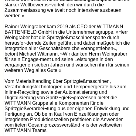
starker Wettbewerbs¬vorteil, den wir durch die
Zusammenfassung weltweit noch intensiver ausbauen
werden.«
Rainer Weingraber kam 2019 als CEO der WITTMANN
BATTENFELD GmbH in die Unternehmensgruppe. »Herr
Weingraber hat die Spritzgießmaschinensparte durch
herausfor-dernde Zeiten geführt und dabei maßgeblich die
Integration aller Geschäftsbereiche vorangetrieben«,
betont Michael Wittmann. »Wir danken Herrn Weingraber
für sein Engage-ment und seine Leistungen in den
vergangenen sieben Jahren und wünschen ihm für seinen
weiteren Weg alles Gute.«
Vom Materialhandling über Spritzgießmaschinen,
Verarbeitungstechnologien und Temperiergeräte bis zum
Inline-Recycling sowie der Automatisierung und
Digitalisierung von Spritz¬gieß¬prozessen bietet die
WITTMANN Gruppe alle Komponenten für die
Spritzgießverarbei¬tung aus der eigenen Entwicklung und
Fertigung an. Ob beim Kauf von Einzellösungen oder
integrierten Produktionszellen profitieren die Anwender
vom tiefen Gesamtprozessverständ¬nis der weltweiten
WITTMANN Teams.