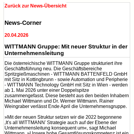
Zurück zur News-Übersicht
News-Corner
20.04.2026
WITTMANN Gruppe: Mit neuer Struktur in der
Unternehmensleitung
Die österreichische WITTMANN Gruppe strukturiert ihre
Geschäftsführung neu. Die Geschäftsbereiche
Spritzgießmaschinen - WITTMANN BATTENFELD GmbH
mit Sitz in Kottingbrunn - sowie Automation und Peripherie
- WITTMANN Technology GmbH mit Sitz in Wien - werden
ab 1. Mai 2026 unter einer Doppelspitze
zusammengefasst. Diese besteht aus den beiden Inhabern
Michael Wittmann und Dr. Werner Wittmann. Rainer
Weingraber verlässt Ende April die Unternehmensgruppe.
»Mit der neuen Struktur setzen wir die 2022 begonnene
,It's all WITTMANN' Strategie auch auf der Ebene der
Unternehmensleitung konsequent um«, sagt Michael
Wittmann. »Unsere hohe Gesamtlösungskompetenz ist ein