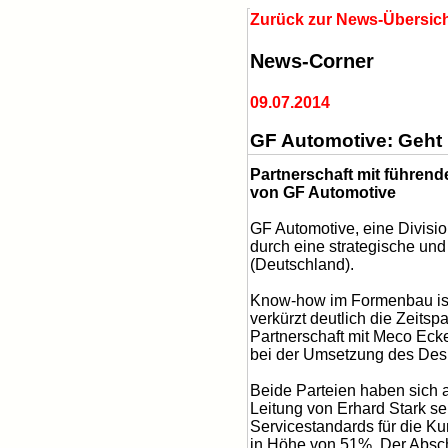
Zurück zur News-Übersic
News-Corner
09.07.2014
GF Automotive: Geht 
Partnerschaft mit führen
von GF Automotive
GF Automotive, eine Divisio
durch eine strategische un
(Deutschland).
Know-how im Formenbau ist 
verkürzt deutlich die Zeits
Partnerschaft mit Meco Ecke
bei der Umsetzung des Desi
Beide Parteien haben sich 
Leitung von Erhard Stark se
Servicestandards für die K
in Höhe von 51%. Der Absch