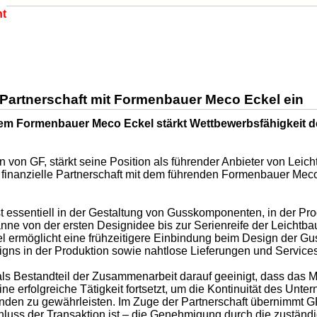
ht
Partnerschaft mit Formenbauer Meco Eckel ein
dem Formenbauer Meco Eckel stärkt Wettbewerbsfähigkeit d
n von GF, stärkt seine Position als führender Anbieter von Leic
d finanzielle Partnerschaft mit dem führenden Formenbauer M
essentiell in der Gestaltung von Gusskomponenten, in der Pro
panne von der ersten Designidee bis zur Serienreife der Leichtba
l ermöglicht eine frühzeitigere Einbindung beim Design der Gu
gns in der Produktion sowie nahtlose Lieferungen und Service
als Bestandteil der Zusammenarbeit darauf geeinigt, dass das
ine erfolgreiche Tätigkeit fortsetzt, um die Kontinuität des Un
unden zu gewährleisten. Im Zuge der Partnerschaft übernimmt G
luss der Transaktion ist – die Genehmigung durch die zustän