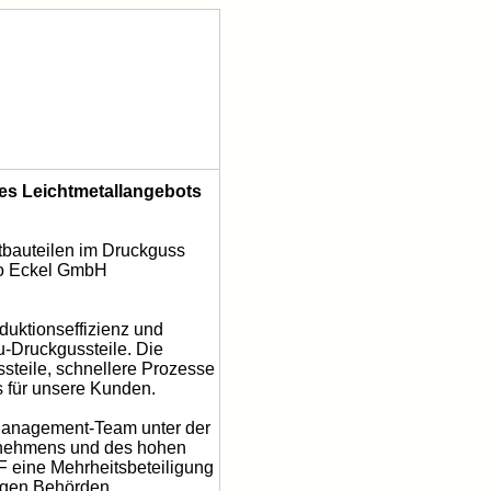
es Leichtmetallangebots
htbauteilen im Druckguss
eco Eckel GmbH
duktionseffizienz und
u-Druckgussteile. Die
ssteile, schnellere Prozesse
s für unsere Kunden.
 Management-Team unter der
ternehmens und des hohen
F eine Mehrheitsbeteiligung
digen Behörden