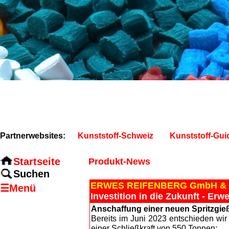
Partnerwebsites:
Kunststoff-Schweiz
Kunststoff-Gui
Startseite
Produkt-News
Suchen
ERWES REIFENBERG GmbH & 
☰Menü
Investition in die Zukunft - Er
Anschaffung einer neuen Spritzgi
Bereits im Juni 2023 entschieden wir
einer Schließkraft von 550 Tonnen: