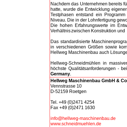
Nach
dem das Unternehmen bereits für
hatte, wurde die Entwicklung eigener
Testphasen entstand ein Programm 
Niveau. Die in der Lohnfertigung ge
Die hohen Erfahrungswerte im Entw
Verhältnis zwischen Konstrukti
on und 
Das standardisierte Maschinenprogr
in verschiedenen Größen sowie komp
Hellweg Maschinenbau auch Lösunge
Hellweg-Schneidmühlen in massiver 
höchste Qualitätsanforderungen - b
Germany
.
Hellweg Maschinenbau GmbH & Co
Vennstrasse 10
D-52159 Roetgen
Tel. +49 (0)2471 4254
Fax +49 (0)2471 1630
info@hellweg-maschinenbau.de
www.schneidmuehlen.de