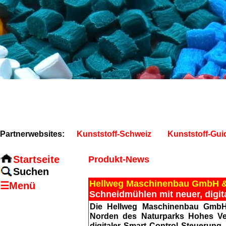
Partnerwebsites:
Kunststoff-Schweiz
Kunststoff-Gui
Startseite
Produkt-News
Suchen
Hellweg Maschinenbau GmbH &
☰Menü
Schneidmühlen mit neuer, digit
Die Hellweg Maschinenbau GmbH 
Norden des Naturparks Hohes Venn
digitaler Smart Control Steuerung