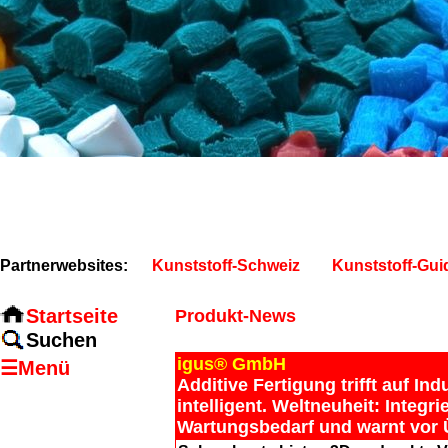
Partnerwebsites:
Kunststoff-Schweiz
Kunststoff-Gui
Startseite
Produkt-News
Suchen
igus® GmbH
☰Menü
Additive Fertigung trifft auf In
intelligent. Weltneuheit: Integ
Wartungsbedarf und warnt vor Ü