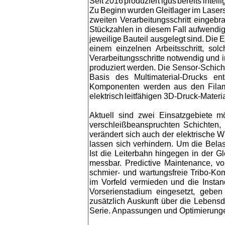
S
eit 2016 produziert igus bereits intel
Zu Beginn wurden Gleitlager im Lasersin
zweiten Verarbeitungsschritt eingebra
Stückzahlen in diesem Fall aufwendig 
jeweilige Bauteil ausgelegt sind. Die E
einem einzelnen Arbeitsschritt, solc
Verarbeitungsschritte notwendig und i
produziert werden. Die Sensor-Schicht
Basis des Multimaterial-Drucks ent
Komponenten werden aus den Filamen
elektrisch leitfähi
gen 3D-Druck-Material
Aktuell sind zwei Einsatzgebiete mö
verschleißbeanspruchten Schichten,
verändert sich auch der elektrische
lassen sich verhindern. Um die Bela
Ist die Leiterbahn hingegen in der G
messbar. Predictive Maintenance, v
schmier- und wartungsfreie Tribo-Ko
im Vorfeld vermieden und die Inst
Vorserienstadium eingesetzt, gebe
zusätzlich Auskunft über die Leben
Serie. Anpassungen und Optimierunge