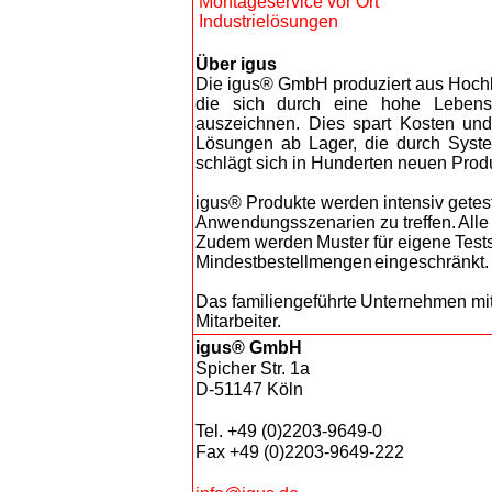
Montageservice vor Ort
Industrielösungen
Über igus
Die igus® GmbH produziert aus Hoch
die sich durch eine hohe Lebensd
auszeichnen. Dies spart Kosten und 
Lösungen ab Lager, die durch Syste
schlägt sich in Hunderten neuen Prod
ig
us® Produkte werden intensiv getest
Anwendungsszenarien zu treffen. Alle
Zudem werden Muster für eigene Tests z
Mindestbestellmengen eingeschränkt.
Das familiengeführte Unternehmen mit S
Mitarbei
ter.
igus® GmbH
Spicher Str. 1a
D-51147 Köln
Tel. +49 (0)2203-9649-0
Fax +49 (0)2203-9649-222