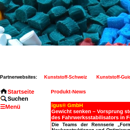
Partnerwebsites:
Kunststoff-Schweiz
Kunststoff-Gui
Startseite
Produkt-News
Suchen
igus® GmbH
☰Menü
Gewicht senken – Vorsprung ste
des Fahrwerksstabilisators in
Die Teams der Rennserie „Form