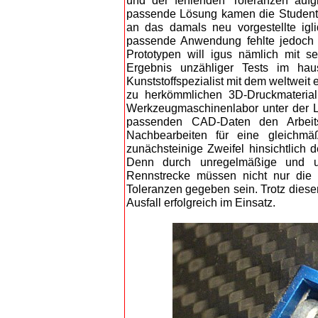
und der fehlenden Toleranzen aufg
passende Lösung kamen die Studenten
an das damals neu vorgestellte igl
passende Anwendung fehlte jedoch bi
Prototypen will igus nämlich mit s
Ergebnis unzähliger Tests im hau
Kunststoffspezialist mit dem weltweit 
zu herkömmlichen 3D-Druckmaterial
Werkzeugmaschinenlabor unter der L
passenden CAD-Daten den Arbeits
Nachbearbeiten für eine gleichm
zunächsteinige Zweifel hinsichtlich d
Denn durch unregelmäßige und un
Rennstrecke müssen nicht nur die T
Toleranzen gegeben sein. Trotz dieser
Ausfall erfolgreich im Einsatz.