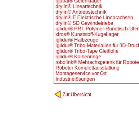
igubal® Gelenklager
drylin® Lineartechnik
drylin® Antriebstechnik
drylin® E Elektrische Linearachsen
drylin® SD Gewindetriebe
iglidur® PRT Polymer-Rundtisch-Glei
xiros® Kunststoff-Kugellager
iglidur® Halbzeuge
iglidur® Tribo-Materialien für 3D-Druc
iglidur® Tribo-Tape Gleitfolie
iglidur® Kolbenringe
robolink® Mehrachsgelenk für Robote
Roboter Komplettausstattung
Montageservice vor Ort
Industrielösungen