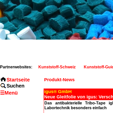
Partnerwebsites:
Kunststoff-Schweiz
Kunststoff-Gui
Startseite
Produkt-News
Suchen
igus® GmbH
☰Menü
Neue Gleitfolie von igus: Vers
Das antibakterielle Tribo-Tape 
Labortechnik besonders einfach