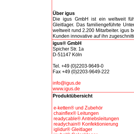
Über igus
Die igus GmbH ist ein weltweit füh
Gleitlager.
Das
familiengeführte
Unte
weltweit rund 2.200 Mitarbeiter. igus 
Kunden innovative auf ihn zugeschnitt
igus® GmbH
Spicher Str. 1a
D-51147 Köln
Tel. +49 (0)2203-9649-0
Fax +49 (0)2203-9649-222
info@igus.de
www.igus.de
Produktübersicht
e-ketten® und Zubehör
chainflex® Leitungen
readycable® Antriebsleitungen
readychain® Konfektionierung
iglidur® Gleitlager