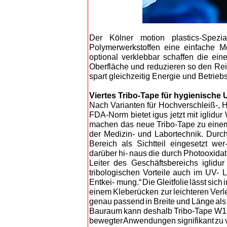
Der Kölner motion plastics-Spezia
Polymerwerkstoffen eine einfache M
optional verklebbar schaffen die ei
Oberfläche und reduzieren so den Re
spart gleichzeitig Energie und Betrie
Viertes Tribo-Tape für hygienisch
N
ach
Varianten
für
Hochverschleiß-,
H
FDA-Norm bietet igus jetzt mit iglidur
machen das neu
e Tribo-Tape zu eine
der Medizin- und Labortechnik. Durc
Bereich als Sichtteil eingesetzt wer
darüber hi- naus die durch Photooxidat
Leiter des Geschäftsbereichs iglidur
tribologischen Vorteile auch im
UV- L
Entkei- m
ung.“ Die Gleitfolie lässt sic
einem Kleberücken zur leichteren Verle
genau passend in Breite und Länge als Me
Bauraum kann deshalb Tribo-Tape W160
bewegter Anwendungen signifikant zu v