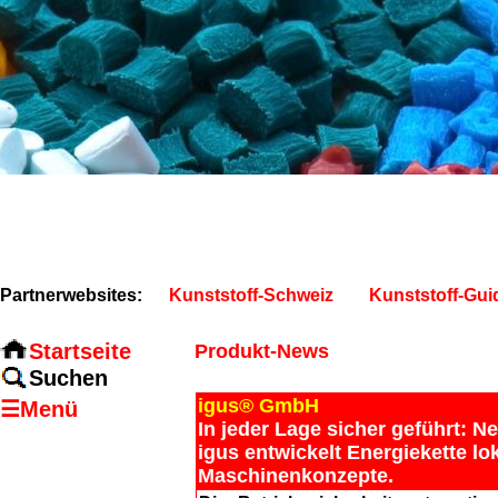
Partnerwebsites:
Kunststoff-Schweiz
Kunststoff-Gui
Startseite
Produkt-News
Suchen
igus® GmbH
☰Menü
In jeder Lage sicher geführt: 
igus entwickelt Energiekette lo
Maschinenkonzepte.