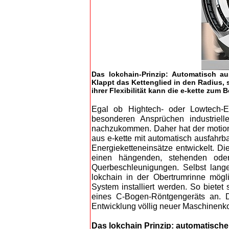
Das lokchain-Prinzip: Automatisch au
Klappt das Kettenglied in den Radius, s
ihrer Flexibilität kann die e-kette zu
Egal ob Hightech- oder Lowtech-Ei
besonderen Ansprüchen industriell
nachzukommen. Daher hat der motion p
aus e-kette mit automatisch ausfahr
Energieketteneinsätze entwickelt. Di
einen hängenden, stehenden ode
Querbeschleunigungen. Selbst lang
lokchain in der Obertrumrinne mög
System installiert werden. So biete
eines C-Bogen-Röntgengeräts an. Di
Entwicklung völlig neuer Maschinenk
Das lokchain Prinzip: automatisch