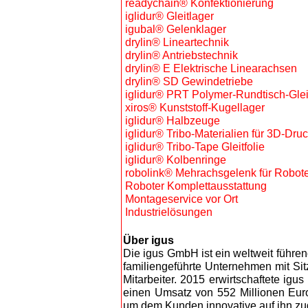
readychain® Konfektionierung
iglidur® Gleitlager
igubal® Gelenklager
drylin® Lineartechnik
drylin® Antriebstechnik
drylin® E Elektrische Linearachsen
drylin® SD Gewindetriebe
iglidur® PRT Polymer-Rundtisch-Glei
xiros® Kunststoff-Kugellager
iglidur® Halbzeuge
iglidur® Tribo-Materialien für 3D-Dru
iglidur® Tribo-Tape Gleitfolie
iglidur® Kolbenringe
robolink® Mehrachsgelenk für Robot
Roboter Komplettausstattung
Montageservice vor Ort
Industrielösungen
Über igus
Die igus GmbH ist ein weltweit führe
familiengeführte Unternehmen mit Sitz
Mitarbeiter. 2015 erwirtschaftete ig
einen Umsatz von 552 Millionen Euro.
um dem Kunden innovative auf ihn zug