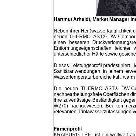
Hartmut Arheidt, Market Manager I
Neben ihrer Heißwassertauglichkeit 
neuen THERMOLAST® DW-Compounds du
einen besseren Druckverformungsr
Entformungseigenschaften leichter 
unterschiedlicher Härte sowie gesich
Dieses Leistungsprofil prädestinier
Sanitäranwendungen in einem erweit
Wassertemperaturbereiche kalt, warm
D
ie neuen THERMOLAST® DW-Compo
nachbearbeitungsfreie Oberflächen di
ihre zuverlässige Beständigkeit g
W270) nachgewiesen. Bei kommerzie
relev
anten Trinkwasserzulassungen vo
Firmenprofil
KRAIBURG TPE ist ein weltweit agie