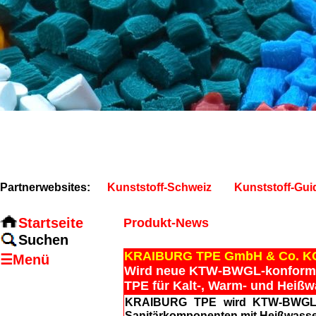
Partnerwebsites:
Kunststoff-Schweiz
Kunststoff-Gui
Startseite
Produkt-News
Suchen
KRAIBURG TPE GmbH & Co. K
☰Menü
Wird neue KTW-BWGL-konforme 
TPE für Kalt-, Warm- und Heißw
KRAIBURG TPE wird KTW-BWGL-
Sanitärkomponenten mit Heißwasse