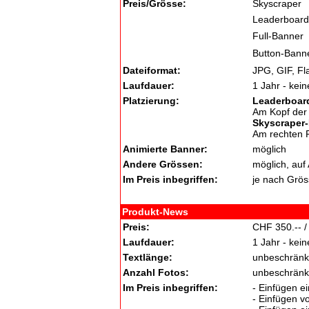
Preis/Grösse:
Skyscraper
Leaderboard
Full-Banner
Button-Bann
Dateiformat:
JPG, GIF, Fl
Laufdauer:
1 Jahr - kei
Platzierung:
Leaderboard
Am Kopf der
Skyscraper
Am rechten 
Animierte Banner:
möglich
Andere Grössen:
möglich, auf
Im Preis inbegriffen:
je nach Grös
Produkt-News
Preis:
CHF 350.-- /
Laufdauer:
1 Jahr - kei
Textlänge:
unbeschränk
Anzahl Fotos:
unbeschränk
Im Preis inbegriffen:
- Einfügen e
- Einfügen v