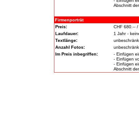
- Einfügen e
Abschnitt de
Firmenporträt
Preis:
CHF 680.-- /
Laufdauer:
1 Jahr - kei
Textlänge:
unbeschränk
Anzahl Fotos:
unbeschränk
Im Preis inbegriffen:
- Einfügen e
- Einfügen v
- Einfügen e
Abschnitt de