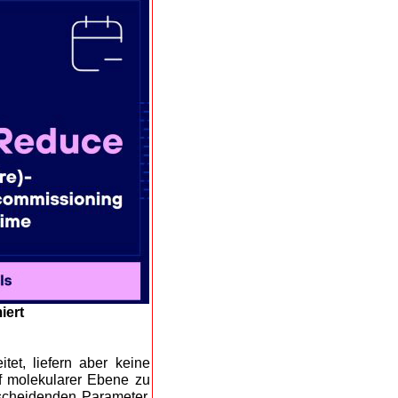
iert
tet, liefern aber keine
uf molekularer Ebene zu
scheidenden Parameter,