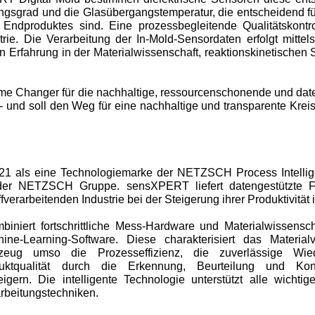
gsgrad und die Glasübergangstemperatur, die entscheidend für
 Endproduktes sind. Eine prozessbegleitende Qualitätskontro
rie. Die Verarbeitung der In-Mold-Sensordaten erfolgt mittels 
n Erfahrung in der Materialwissenschaft, reaktionskinetischen
e Changer für die nachhaltige, ressourcenschonende und date
- und soll den Weg für eine nachhaltige und transparente Kreis
 als eine Technologiemarke der NETZSCH Process Intelli
er NETZSCH Gruppe. sensXPERT liefert datengestützte Fe
verarbeitenden Industrie bei der Steigerung ihrer Produktivität i
niert fortschrittliche Mess-Hardware und Materialwissenscha
hine-Learning-Software. Diese charakterisiert das Material
ug umso die Prozesseffizienz, die zuverlässige Wied
uktqualität durch die Erkennung, Beurteilung und Kontr
eigern. Die intelligente Technologie unterstützt alle wichti
rbeitungstechniken.