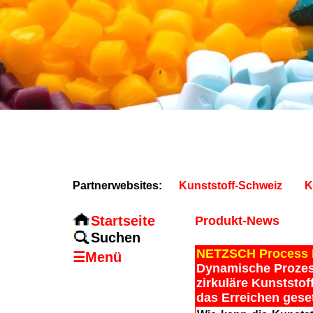
Partnerwebsites:
Kunststoff-Schweiz
K
Startseite
Produkt-News
Suchen
NETZSCH Process I
☰Menü
Dynamische Prozess
zirkuläre Kunststof
das Erreichen geset