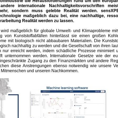
offindustrie die Herausforderungen rund um den europäi
dere internationale Nachhaltigkeitsvorschriften meis
mehr, sondern muss gelebte Realität werden. sensXPE
rtechnologie maßgeblich dazu bei, eine nachhaltige, re
erarbeitung Realität werden zu lassen.
e wird maßgeblich für globale Umwelt- und Klimaprobleme mit
 von Kunststoffabfällen hinterlässt sie einen großen Kohl
me mit biologisch nicht abbaubaren Materialien. Die Kunststof
ogisch nachhaltig zu werden und die Gesellschaft von ihren 
nur erreicht werden, indem schädliche Prozesse minimiert un
haft unternommen werden. Internationale Gesetze wie der e
r eingeschränkte Zugang zu den Finanzmärkten und andere Re
hen diese Anstrengungen ebenso notwendig wie unsere Ve
n Mitmenschen und unseren Nachkommen.