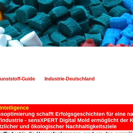
unststoff-Guide
Industrie-Deutschland
ntelligence
optimierung schafft Erfolgsgeschichten für eine n
findustrie - sensXPERT Digital Mold ermöglicht der K
zlicher und ökologischer Nachhaltigkeitsziele