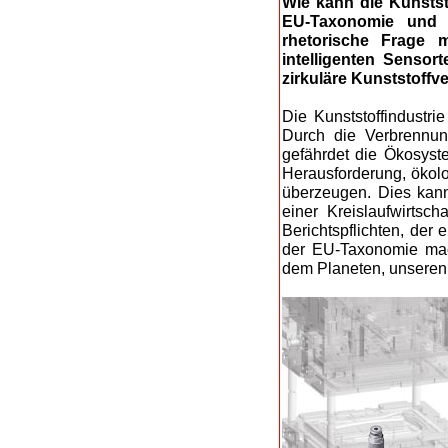
Wie kann die Kunstst
EU-Taxonomie und an
rhetorische Frage 
intelligenten Senso
zirkuläre Kunststoffv
Die Kunststoffindustri
Durch die Verbrennung
gefährdet die Ökosyste
Herausforderung, ökol
überzeugen. Dies kann 
einer Kreislaufwirtsc
Berichtspflichten, de
der EU-Taxonomie mac
dem Planeten, unsere