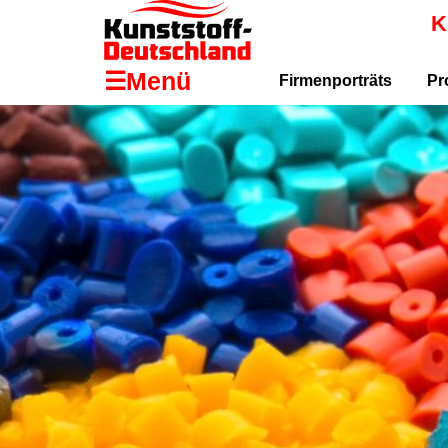
K
☰Menü
Firmenporträts
Pr