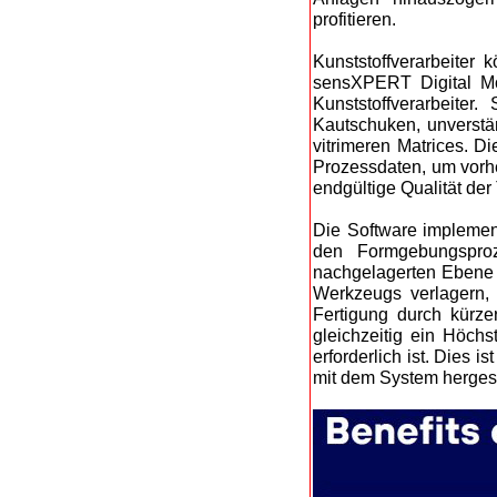
profitieren.
Kunststoffverarbeiter 
sensXPERT Digital Mo
Kunststoffverarbeiter
Kautschuken, unverstä
vitrimeren Matrices. D
Prozessdaten, um vorh
endgültige Qualität der
Die Software implement
den Formgebungsproz
nachgelagerten Ebene –
Werkzeugs verlagern,
Fertigung durch kürz
gleichzeitig ein Höch
erforderlich ist. Dies i
mit dem System hergeste