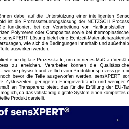
können dabei auf die Unterstützung einer intelligenten Senso
ld ist die Prozesssteuerungslösung der NETZSCH Process 
. Sie funktioniert bei der Verarbeitung von Hartkunststoffe
rkten Polymeren oder Composites sowie bei thermoplastischen
ie sensXPERT Lösung bietet eine Echtzeit-Materialcharakteri
erzusagen, wie sich die Bedingungen innerhalb und außerhalb
 Teile auswirken werden.
iert eine digitale Prozesskarte, um ein neues Maß an Verstän
ess zu erreichen. Verarbeiter können die Qualitätssich
 wo sie physisch und zeitlich vom Produktionsprozess getrennt
 noch bevor die Teile ausgeworfen werden. sensXPERT sorg
ere Zykluszeiten, geringeren Energieverbrauch und weniger
stmaß an Transparenz bietet, das für die Erfüllung der EU-T
st möglich, da das vollständig digitale System einen komplettes d
llte Produkt darstellt.