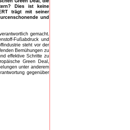
schen Green Deal, die
tern? Dies ist keine
RT trägt mit seiner
ssourcenschonende und
verantwortlich gemacht.
enstoff-Fußabdruck und
findustrie steht vor der
laufenden Bemühungen zu
d effektive Schritte zu
uropäische Green Deal,
gelungen unter anderem
rantwortung gegenüber