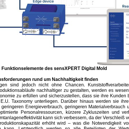
nd Funktionselemente des sensXPERT Digital Mold
sforderungen rund um Nachhaltigkeit finden
gen sind jedoch nicht ohne Chancen. Kunststoffverarbeite
roduktionsabläufe nachhaltiger zu gestalten, werden es wesent
nomie zu erfüllen und sicherzustellen, dass sie ihre Kunden b
er E.U. Taxonomy unterliegen. Darüber hinaus werden sie ihr
h geringeren Energieverbrauch, geringeren Materialverbrauch
optimierte Personalressourcen, kürzere Zykluszeiten und ver
tanlageneffektivität kann sich verbessern, da der Verschleiß
Produktionskapazität erhöht wird – was die Notwendigkeit vo
 kann. Letztendlich werden so alle Beteiligten der Wert