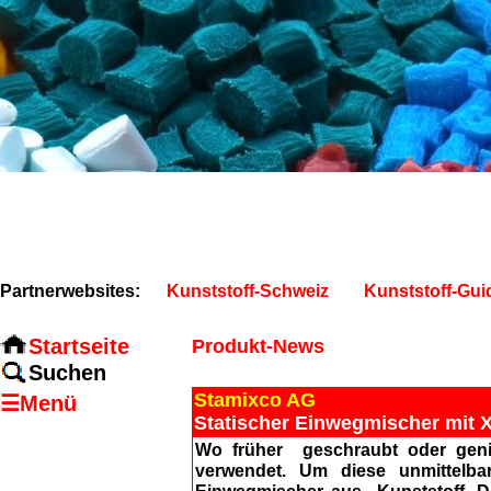
Partnerwebsites:
Kunststoff-Schweiz
Kunststoff-Gui
Startseite
Produkt-News
Suchen
Stamixco AG
☰Menü
Statischer Einwegmischer mit X
Wo früher geschraubt oder geni
verwendet. Um diese unmittelba