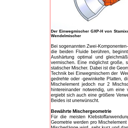
Der Einwegmischer GXP-H von Stamixco 
Wendelmischer
Bei sogenannten Zwei-Komponenten-Kl
die beiden Fluide berühren, beginn
Aushärtung optimal und gleichmäßi
vermischen. Eine möglichst große, s
statischer Mischer. Dabei ist die Geo
Technik bei Einwegmischern der Wend
gedrehte oder -gewinkelte Platten, d
Mischelement jedoch nur 2 Mischsc
hintereinander notwendig, um eine 
ergiebt sich auch eine größere Verw
Beides ist unerwünscht.
Bewährte Mischergeometrie
Für die meisten Klebstoffanwendung
Geometrie werden pro Mischelement j
Mischerlänge wird sehr kurz und das