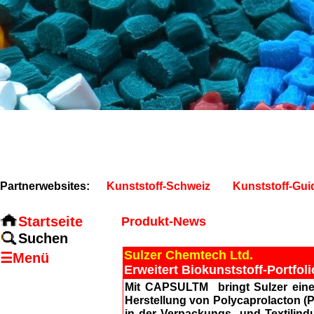
Partnerwebsites:
Kunststoff-Schweiz
Kunststoff-Gui
Startseite
Produkt-News
Suchen
Sulzer Chemtech Ltd.
☰Menü
Erweitert Biokunststoff-Portfo
Mit CAPSULTM bringt Sulzer eine n
Herstellung von Polycaprolacton (P
in der Verpackungs- und Textilindu