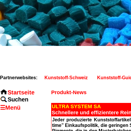
Partnerwebsites:
Kunststoff-Schweiz
Kunststoff-Gui
Startseite
Produkt-News
Suchen
ULTRA SYSTEM SA
☰Menü
Schnellere und effizientere Rein
Je
der produzierte Kunststoffartikel
time” Einkaufspolitik, die geringe
Pigmente, die in den Masterbatches