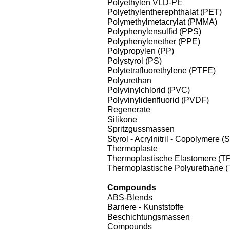
Polyethylen VLD-PE
Polyethylentherephthalat (PET)
Polymethylmetacrylat (PMMA)
Polyphenylensulfid (PPS)
Polyphenylenether (PPE)
Polypropylen (PP)
Polystyrol (PS)
Polytetrafluorethylene (PTFE)
Polyurethan
Polyvinylchlorid (PVC)
Polyvinylidenfluorid (PVDF)
Regenerate
Silikone
Spritzgussmassen
Styrol - Acrylnitril - Copolymere 
Thermoplaste
Thermoplastische Elastomere (T
Thermoplastische Polyurethane 
Compounds
ABS-Blends
Barriere - Kunststoffe
Beschichtungsmassen
Compounds