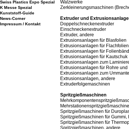
Walzwerke
Swiss Plastics Expo Spezial
Zerkleinerungsmaschinen (Breche
K Messe Spezial
Kunststoff-Guide
Extruder und Extrusionsanlag
News-Corner
Doppelschneckenextruder
Impressum / Kontakt
Einschneckenextruder
Extruder, andere
Extrusionsanlagen für Blasfolien
Extrusionsanlagen für Flachfolien
Extrusionsanlagen für Folienbän
Extrusionsanlagen für Kautschuk
Extrusionsanlagen zum Laminier
Extrusionsanlagen für Rohre und 
Extrusionsanlagen zum Ummante
Extrusionsanlagen, andere
Extruderfolgemaschinen
Spritzgießmaschinen
Mehrkomponentenspritzgießmas
Mehrstationenspritzgießmaschin
Spritzgießmaschinen für Duropla
Spritzgießmaschinen für Gummi,
Spritzgießmaschinen für Thermop
Spritzgießmaschinen, andere