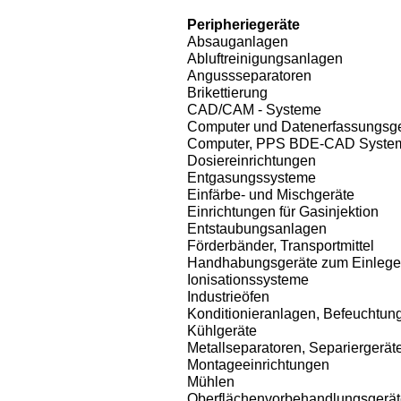
Peripheriegeräte
Absauganlagen
Abluftreinigungsanlagen
Angussseparatoren
Brikettierung
CAD/CAM - Systeme
Computer und Datenerfassungsg
Computer, PPS BDE-CAD Syste
Dosiereinrichtungen
Entgasungssysteme
Einfärbe- und Mischgeräte
Einrichtungen für Gasinjektion
Entstaubungsanlagen
Förderbänder, Transportmittel
Handhabungsgeräte zum Einleg
Ionisationssysteme
Industrieöfen
Konditionieranlagen, Befeuchtun
Kühlgeräte
Metallseparatoren, Separiergerät
Montageeinrichtungen
Mühlen
Oberflächenvorbehandlungsgerä