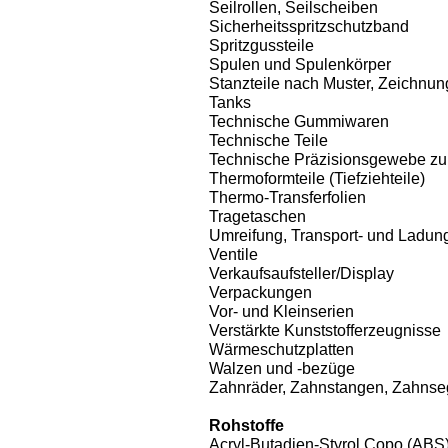
Seilrollen, Seilscheiben
Sicherheitsspritzschutzband
Spritzgussteile
Spulen und Spulenkörper
Stanzteile nach Muster, Zeichn
Tanks
Technische Gummiwaren
Technische Teile
Technische Präzisionsgewebe zum
Thermoformteile (Tiefziehteile)
Thermo-Transferfolien
Tragetaschen
Umreifung, Transport- und Ladun
Ventile
Verkaufsaufsteller/Display
Verpackungen
Vor- und Kleinserien
Verstärkte Kunststofferzeugnisse
Wärmeschutzplatten
Walzen und -bezüge
Zahnräder, Zahnstangen, Zahnse
Rohstoffe
Acryl-Butadien-Styrol Copo (ABS